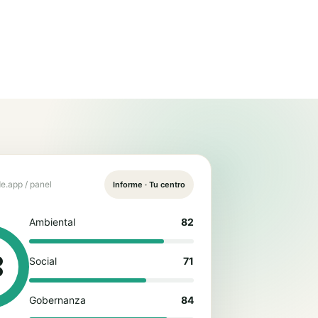
e.app / panel
Informe · Tu centro
Ambiental
82
8
Social
71
Gobernanza
84