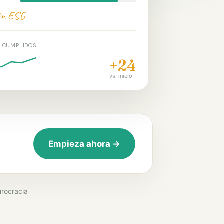
ón ESG
S CUMPLIDOS
+24
vs. inicio
Empieza ahora →
urocracia