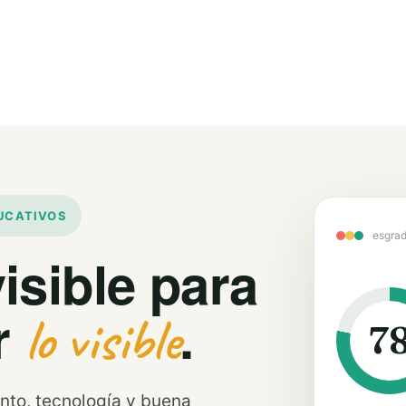
UCATIVOS
esgrad
visible para
r
.
lo visible
7
ento, tecnología y buena