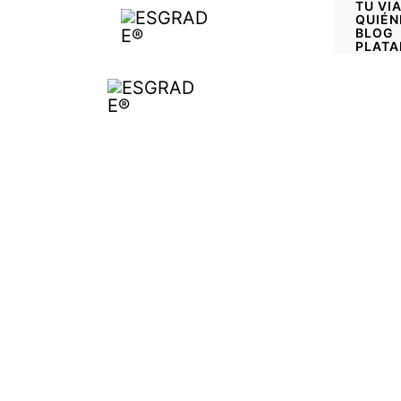
TU VI
Ir
contenido
QUIÉN
BLOG
al
PLATA
contenido